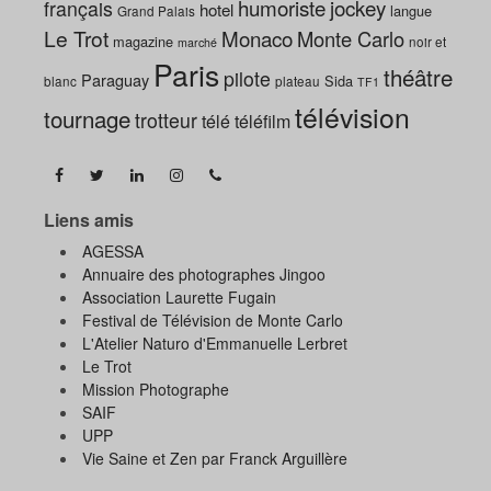
humoriste
jockey
français
hotel
langue
Grand Palais
Le Trot
Monaco
Monte Carlo
magazine
noir et
marché
Paris
théâtre
pilote
Paraguay
Sida
blanc
plateau
TF1
télévision
tournage
trotteur
télé
téléfilm
Liens amis
AGESSA
Annuaire des photographes Jingoo
Association Laurette Fugain
Festival de Télévision de Monte Carlo
L'Atelier Naturo d'Emmanuelle Lerbret
Le Trot
Mission Photographe
SAIF
UPP
Vie Saine et Zen par Franck Arguillère