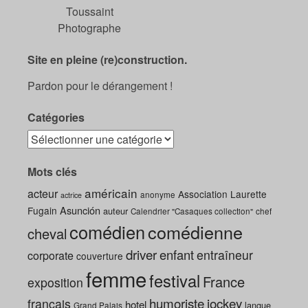
Toussaint
Photographe
Site en pleine (re)construction.
Pardon pour le dérangement !
Catégories
Mots clés
américain
acteur
Association Laurette
anonyme
actrice
Asunción
Fugain
auteur
Calendrier "Casaques collection"
chef
comédien
comédienne
cheval
driver
enfant
entraîneur
corporate
couverture
femme
festival
France
exposition
humoriste
jockey
français
hotel
langue
Grand Palais