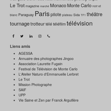
Le Trot
Monaco
Monte Carlo
magazine
noir et
marché
Paris
théâtre
pilote
Paraguay
Sida
blanc
plateau
TF1
télévision
tournage
trotteur
télé
téléfilm
Liens amis
AGESSA
Annuaire des photographes Jingoo
Association Laurette Fugain
Festival de Télévision de Monte Carlo
L'Atelier Naturo d'Emmanuelle Lerbret
Le Trot
Mission Photographe
SAIF
UPP
Vie Saine et Zen par Franck Arguillère