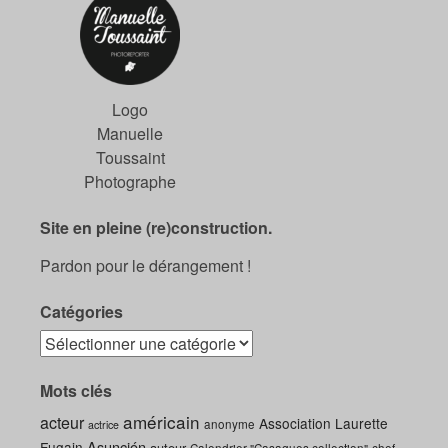
Logo
Manuelle
Toussaint
Photographe
Site en pleine (re)construction.
Pardon pour le dérangement !
Catégories
Mots clés
américain
acteur
Association Laurette
anonyme
actrice
Asunción
Fugain
auteur
Calendrier "Casaques collection"
chef