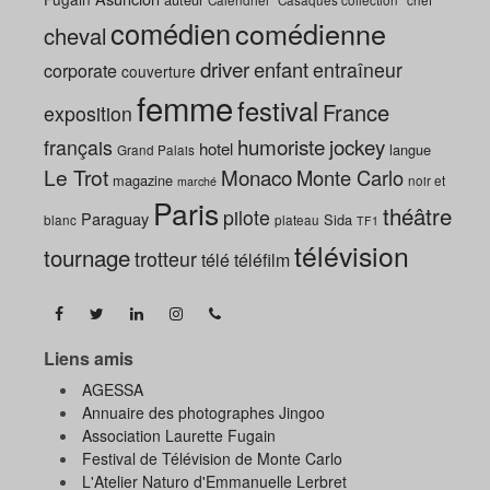
comédien
comédienne
cheval
driver
enfant
entraîneur
corporate
couverture
femme
festival
France
exposition
humoriste
jockey
français
hotel
langue
Grand Palais
Le Trot
Monaco
Monte Carlo
magazine
noir et
marché
Paris
théâtre
pilote
Paraguay
Sida
blanc
plateau
TF1
télévision
tournage
trotteur
télé
téléfilm
Liens amis
AGESSA
Annuaire des photographes Jingoo
Association Laurette Fugain
Festival de Télévision de Monte Carlo
L'Atelier Naturo d'Emmanuelle Lerbret