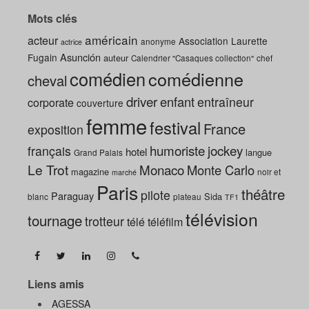
Mots clés
américain
acteur
Association Laurette
anonyme
actrice
Asunción
Fugain
auteur
Calendrier "Casaques collection"
chef
comédien
comédienne
cheval
driver
enfant
entraîneur
corporate
couverture
femme
festival
France
exposition
humoriste
jockey
français
hotel
langue
Grand Palais
Le Trot
Monaco
Monte Carlo
magazine
noir et
marché
Paris
théâtre
pilote
Paraguay
Sida
blanc
plateau
TF1
télévision
tournage
trotteur
télé
téléfilm
Liens amis
AGESSA