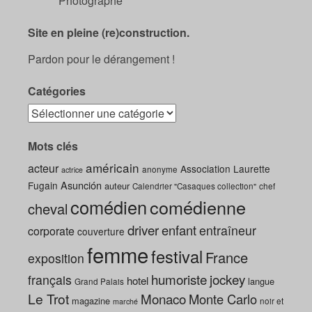
Photographe
Site en pleine (re)construction.
Pardon pour le dérangement !
Catégories
Mots clés
américain
acteur
Association Laurette
anonyme
actrice
Asunción
Fugain
auteur
Calendrier "Casaques collection"
chef
comédien
comédienne
cheval
driver
enfant
entraîneur
corporate
couverture
femme
festival
France
exposition
humoriste
jockey
français
hotel
langue
Grand Palais
Le Trot
Monaco
Monte Carlo
magazine
noir et
marché