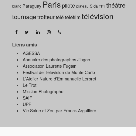
Paris
théâtre
pilote
Paraguay
Sida
blanc
plateau
TF1
télévision
tournage
trotteur
télé
téléfilm
Liens amis
AGESSA
Annuaire des photographes Jingoo
Association Laurette Fugain
Festival de Télévision de Monte Carlo
L'Atelier Naturo d'Emmanuelle Lerbret
Le Trot
Mission Photographe
SAIF
UPP
Vie Saine et Zen par Franck Arguillère