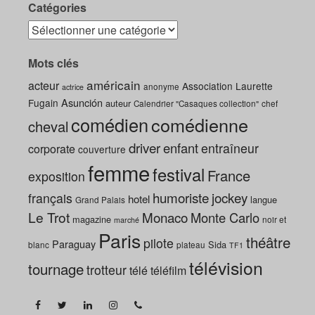
Catégories
Mots clés
américain
acteur
Association Laurette
anonyme
actrice
Asunción
Fugain
auteur
Calendrier "Casaques collection"
chef
comédien
comédienne
cheval
driver
enfant
entraîneur
corporate
couverture
femme
festival
France
exposition
humoriste
jockey
français
hotel
langue
Grand Palais
Le Trot
Monaco
Monte Carlo
magazine
noir et
marché
Paris
théâtre
pilote
Paraguay
Sida
blanc
plateau
TF1
télévision
tournage
trotteur
télé
téléfilm