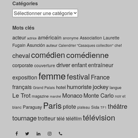
Catégories
Mots clés
américain
acteur
Association Laurette
anonyme
actrice
Asunción
Fugain
auteur
Calendrier "Casaques collection"
chef
comédien
comédienne
cheval
driver
enfant
entraîneur
corporate
couverture
femme
festival
France
exposition
humoriste
jockey
français
hotel
langue
Grand Palais
Le Trot
Monaco
Monte Carlo
magazine
noir et
marché
Paris
théâtre
pilote
Paraguay
Sida
blanc
plateau
TF1
télévision
tournage
trotteur
télé
téléfilm