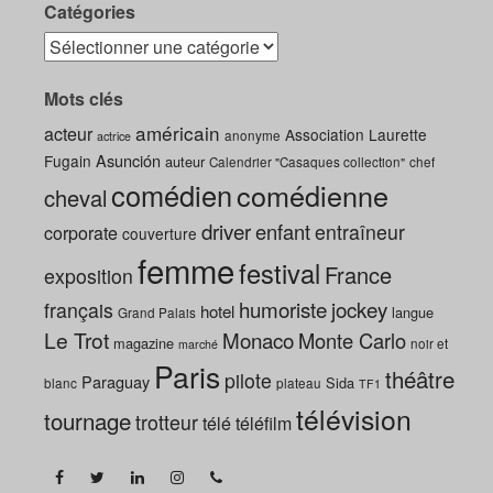
Catégories
Mots clés
américain
acteur
Association Laurette
anonyme
actrice
Asunción
Fugain
auteur
Calendrier "Casaques collection"
chef
comédien
comédienne
cheval
driver
enfant
entraîneur
corporate
couverture
femme
festival
France
exposition
humoriste
jockey
français
hotel
langue
Grand Palais
Le Trot
Monaco
Monte Carlo
magazine
noir et
marché
Paris
théâtre
pilote
Paraguay
Sida
blanc
plateau
TF1
télévision
tournage
trotteur
télé
téléfilm