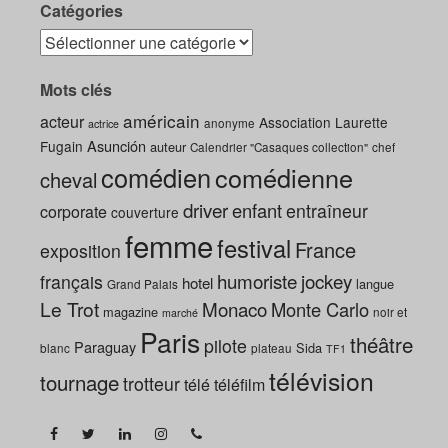
Catégories
Mots clés
américain
acteur
Association Laurette
anonyme
actrice
Asunción
Fugain
auteur
Calendrier "Casaques collection"
chef
comédien
comédienne
cheval
driver
enfant
entraîneur
corporate
couverture
femme
festival
France
exposition
humoriste
jockey
français
hotel
langue
Grand Palais
Le Trot
Monaco
Monte Carlo
magazine
noir et
marché
Paris
théâtre
pilote
Paraguay
Sida
blanc
plateau
TF1
télévision
tournage
trotteur
télé
téléfilm