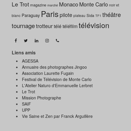
Le Trot
Monaco
Monte Carlo
magazine
noir et
marché
Paris
théâtre
pilote
Paraguay
Sida
blanc
plateau
TF1
télévision
tournage
trotteur
télé
téléfilm
Liens amis
AGESSA
Annuaire des photographes Jingoo
Association Laurette Fugain
Festival de Télévision de Monte Carlo
L'Atelier Naturo d'Emmanuelle Lerbret
Le Trot
Mission Photographe
SAIF
UPP
Vie Saine et Zen par Franck Arguillère