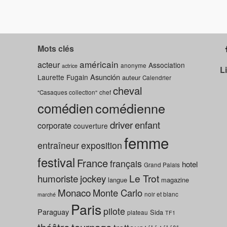
Mots clés
américain
acteur
Association
anonyme
actrice
L
Asunción
Laurette Fugain
auteur
Calendrier
cheval
"Casaques collection"
chef
comédien
comédienne
driver
enfant
corporate
couverture
femme
entraîneur
exposition
festival
France
français
hotel
Grand Palais
humoriste
jockey
Le Trot
langue
magazine
Monaco
Monte Carlo
noir et blanc
marché
Paris
pilote
Paraguay
Sida
plateau
TF1