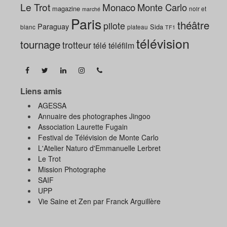
Le Trot
Monaco
Monte Carlo
magazine
noir et
marché
Paris
théâtre
pilote
Paraguay
Sida
blanc
plateau
TF1
télévision
tournage
trotteur
télé
téléfilm
Liens amis
AGESSA
Annuaire des photographes Jingoo
Association Laurette Fugain
Festival de Télévision de Monte Carlo
L'Atelier Naturo d'Emmanuelle Lerbret
Le Trot
Mission Photographe
SAIF
UPP
Vie Saine et Zen par Franck Arguillère