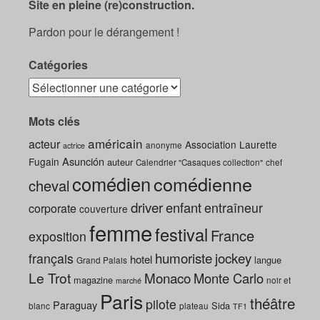
Site en pleine (re)construction.
Pardon pour le dérangement !
Catégories
Mots clés
américain
acteur
Association Laurette
anonyme
actrice
Asunción
Fugain
auteur
Calendrier "Casaques collection"
chef
comédien
comédienne
cheval
driver
enfant
entraîneur
corporate
couverture
femme
festival
France
exposition
humoriste
jockey
français
hotel
langue
Grand Palais
Le Trot
Monaco
Monte Carlo
magazine
noir et
marché
Paris
théâtre
pilote
Paraguay
Sida
blanc
plateau
TF1