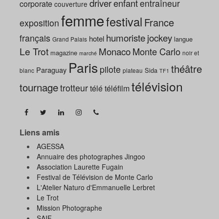
driver
enfant
entraîneur
corporate
couverture
femme
festival
France
exposition
humoriste
jockey
français
hotel
langue
Grand Palais
Le Trot
Monaco
Monte Carlo
magazine
noir et
marché
Paris
théâtre
pilote
Paraguay
Sida
blanc
plateau
TF1
télévision
tournage
trotteur
télé
téléfilm
Liens amis
AGESSA
Annuaire des photographes Jingoo
Association Laurette Fugain
Festival de Télévision de Monte Carlo
L'Atelier Naturo d'Emmanuelle Lerbret
Le Trot
Mission Photographe
SAIF