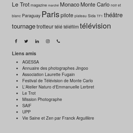
Le Trot
Monaco
Monte Carlo
magazine
noir et
marché
Paris
théâtre
pilote
Paraguay
Sida
blanc
plateau
TF1
télévision
tournage
trotteur
télé
téléfilm
Liens amis
AGESSA
Annuaire des photographes Jingoo
Association Laurette Fugain
Festival de Télévision de Monte Carlo
L'Atelier Naturo d'Emmanuelle Lerbret
Le Trot
Mission Photographe
SAIF
UPP
Vie Saine et Zen par Franck Arguillère